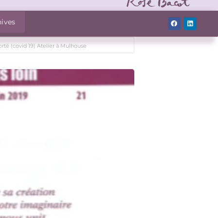
hives
rté (covid 19) Atelier à Mulhouse