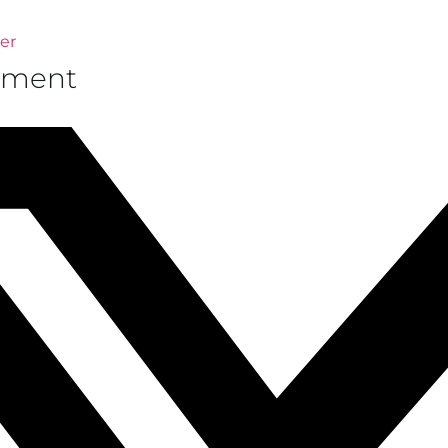
er
ement