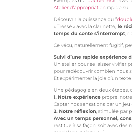
Exemples du “
double réci
t” avec
Atelier d’appropriation
rapide sur
Découvrir la puissance du “
double
« Tressé » avec la clarinette,
le réc
temps du conte s’interrompt
, 
Ce vécu, naturellement fugitif, p
Suivi d’une rapide expérience d
Un atelier pour se laisser vivifier 
pour redécouvrir combien nous s
Et expérimenter la joie d’un texte
Une pédagogie en deux étapes, qu
1.
Notre expérience
propre, notre
Capter nos sensations par un jeu d
2. Notre réflexion
, stimulée par 
Avec un temps personnel, consa
restitue à sa façon, soit avec de