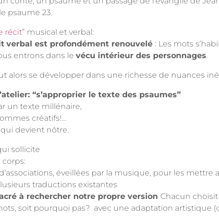
 un conte, un psaume et un passage de l’évangile de Jean
 le psaume 23.
 récit
” musical et verbal:
it
verbal est profondément renouvelé
: Les mots s’hab
nous entrons dans le
vécu intérieur des personnages
.
eut alors se développer dans une richesse de nuances iné
’atelier: “s’approprier le texte des psaumes”
par un texte millénaire,
ommes créatifs!…
 qui devient nôtre.
i sollicite
 corps:
’associations, éveillées par la musique, pour les mettre 
plusieurs traductions existantes
cré à rechercher notre propre version
Chacun choisit 
s mots, soit pourquoi pas? avec une adaptation artistique