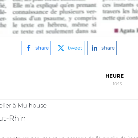
share
tweet
share
HEURE
10:15
telier à Mulhouse
ut-Rhin