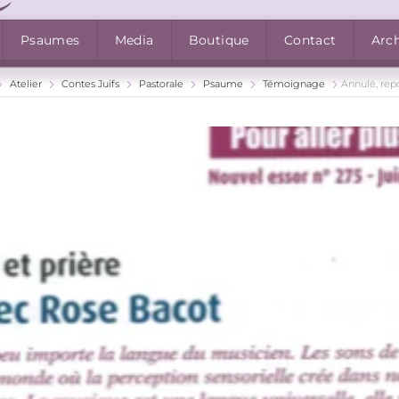
Psaumes
Media
Boutique
Contact
Arc
Atelier
Contes Juifs
Pastorale
Psaume
Témoignage
Annulé, repo