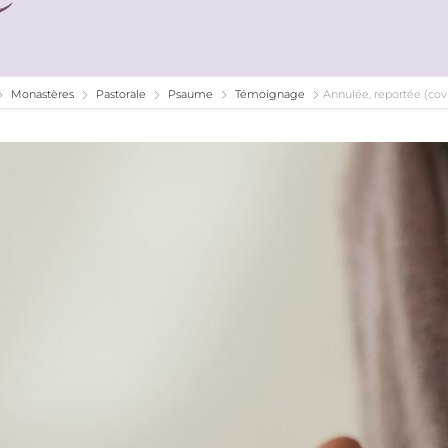
Monastères
Pastorale
Psaume
Témoignage
Annulée, reportée (cov