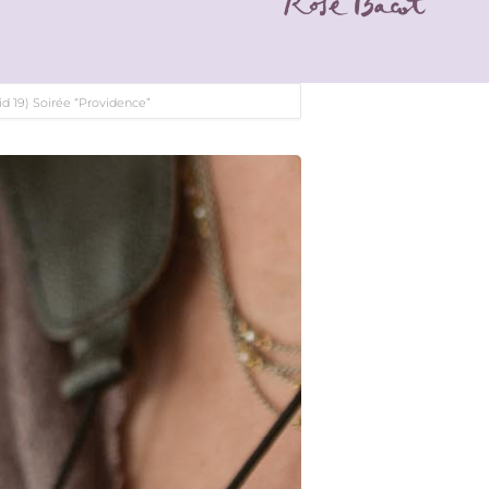
id 19) Soirée “Providence”