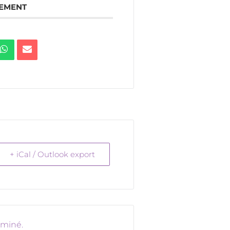
NEMENT
+ iCal / Outlook export
rminé.