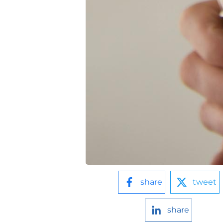
share
tweet
share