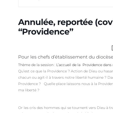
Annulée, reportée (covi
“Providence”
Pour les chefs d’établissement du diocèse
Thème de la session
:
L’accueil de la Providence dans 
Qu’est ce que la Providence ? Action de Dieu ou hasard
chacun ou agit-il à travers notre liberté humaine ? Da
Providence ? Quelle place laissons nous à la Providen
ma liberté ?
Or les cris des hommes qui se tournent vers Dieu à t