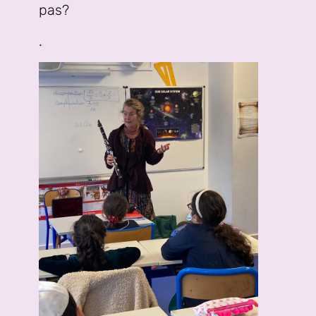
pas?
.