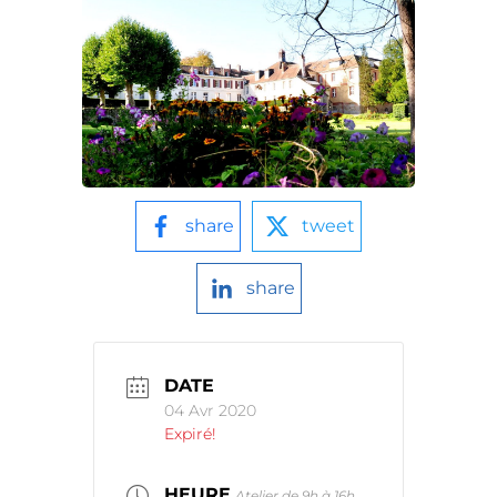
share
tweet
share
DATE
04 Avr 2020
Expiré!
HEURE
Atelier de 9h à 16h