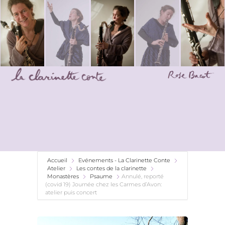
Accueil
Evénements - La Clarinette Conte
Atelier
Les contes de la clarinette
Monastères
Psaume
Annulé, reporté
(covid 19) Journée chez les Carmes d’Avon:
atelier puis concert