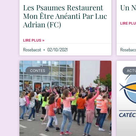
Les Psaumes Restaurent
Un 
Mon Être Anéanti Par Luc
Adrian (FC)
LIRE PLU
LIRE PLUS »
Rosebacot
02/10/2021
Rosebac
CONTES
ACT