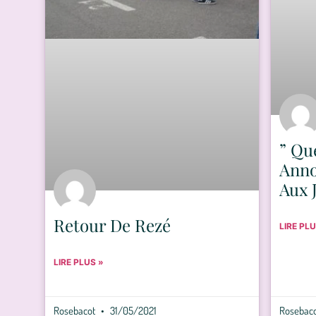
” Qu
Anno
Aux 
Retour De Rezé
LIRE PLU
LIRE PLUS »
Rosebacot
31/05/2021
Rosebac