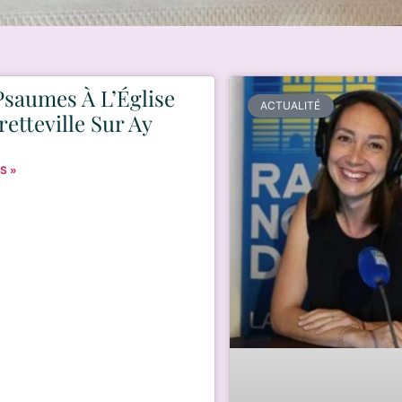
Psaumes À L’Église
ACTUALITÉ
retteville Sur Ay
S »