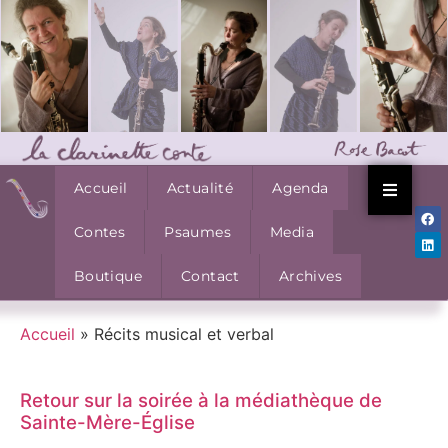
Accueil
Actualité
Agenda
Contes
Psaumes
Media
Boutique
Contact
Archives
Accueil
»
Récits musical et verbal
Retour sur la soirée à la médiathèque de
Sainte-Mère-Église